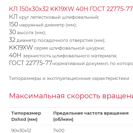
КЛ 150х30х32 KK19XW 40Н ГОСТ 22775-77
КЛ
круг лепестковый шлифовальный;
150
наружный диаметр (мм);
30
высота (мм);
32
диаметр посадочного отверстия (мм);
KK19XW
серия шлифовальной шкурки;
40Н
зернистость шлифовального материала;
ГОСТ 22775-77
нормативный документ, по которо
Типоразмеры и эксплуатационные характеристики
Максимальная скорость вращени
Типоразмер
Предельная частота вращения
Dxhxd (мм)
(об/мин)
90x30x12
7400