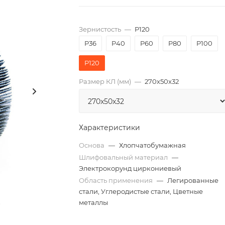
Зернистость
—
P120
P36
P40
P60
P80
P100
P120
Размер КЛ (мм)
—
270x50x32
Характеристики
Основа
—
Хлопчатобумажная
Шлифовальный материал
—
Электрокорунд циркониевый
Область применения
—
Легированные
стали, Углеродистые стали, Цветные
металлы