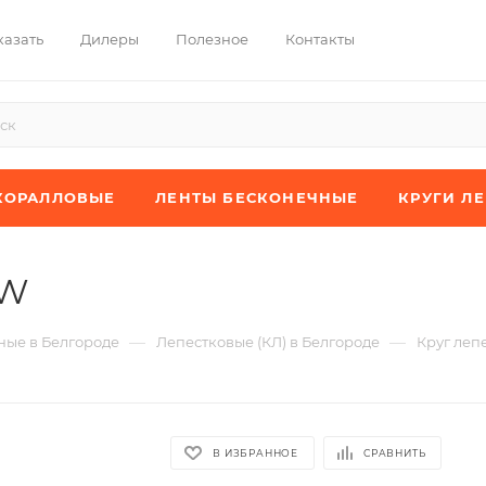
казать
Дилеры
Полезное
Контакты
КОРАЛЛОВЫЕ
ЛЕНТЫ БЕСКОНЕЧНЫЕ
КРУГИ Л
XW
—
—
ые в Белгороде
Лепестковые (КЛ) в Белгороде
Круг леп
В ИЗБРАННОЕ
СРАВНИТЬ