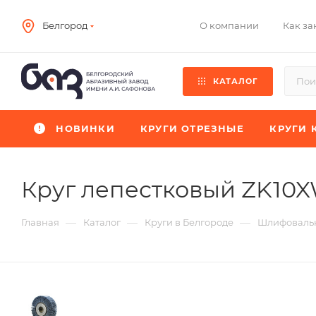
О компании
Как за
Белгород
КАТАЛОГ
НОВИНКИ
КРУГИ ОТРЕЗНЫЕ
КРУГИ 
Круг лепестковый ZK10
—
—
—
Главная
Каталог
Круги в Белгороде
Шлифовальн