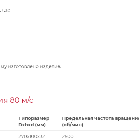
, где
му изготовлено изделие.
я 80 м/с
Типоразмер
Предельная частота вращени
Dxhxd (мм)
(об/мин)
270x100x32
2500