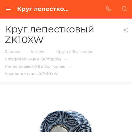
Круг лепестковый ZK10XW в Белгороде | Купить по недорогой цене от Абразивного Завода
Круг лепестковый
ZK10XW
—
—
—
Главная
Каталог
Круги в Белгороде
—
Шлифовальные в Белгороде
—
Лепестковые (КЛ) в Белгороде
Круг лепестковый ZK10XW