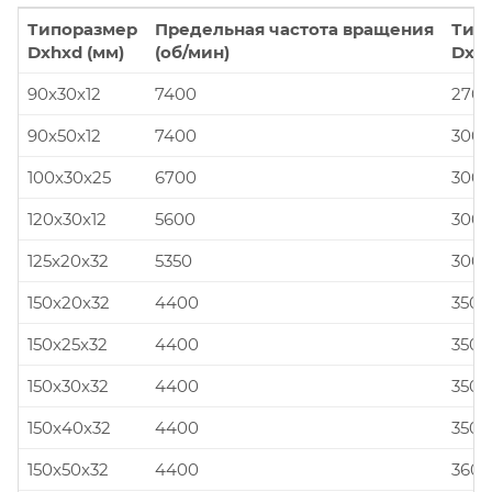
Типоразмер
Предельная частота вращения
Тип
Dxhxd (мм)
(об/мин)
Dxhx
90x30x12
7400
270x
90x50x12
7400
300x
100x30x25
6700
300x
120x30x12
5600
300x
125x20x32
5350
300x
150x20x32
4400
350x
150x25x32
4400
350x
150x30x32
4400
350x
150x40x32
4400
350x
150x50x32
4400
360x