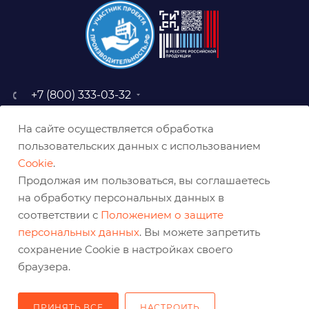
+7 (800) 333-03-32
sale@belabraziv.ru
На сайте осуществляется обработка
baz@belabraziv.ru
пользовательских данных с использованием
308009, Россия, г. Белгород,
Cookie
.
ул. Михайловское шоссе, 2а
Продолжая им пользоваться, вы соглашаетесь
на обработку персональных данных в
соответствии с
Положением о защите
персональных данных
. Вы можете запретить
сохранение Cookie в настройках своего
браузера.
ПРИНЯТЬ ВСЕ
НАСТРОИТЬ