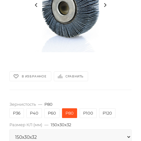
В ИЗБРАННОЕ
СРАВНИТЬ
Зернистость
—
P80
P36
P40
P60
P80
P100
P120
Размер КЛ (мм)
—
150x30x32