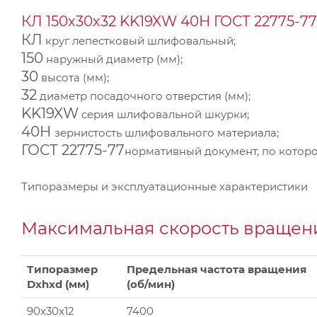
КЛ 150х30х32 KK19XW 40Н ГОСТ 22775-77
КЛ
круг лепестковый шлифовальный;
150
наружный диаметр (мм);
30
высота (мм);
32
диаметр посадочного отверстия (мм);
KK19XW
серия шлифовальной шкурки;
40Н
зернистость шлифовального материала;
ГОСТ 22775-77
нормативный документ, по которо
Типоразмеры и эксплуатационные характеристики
Максимальная скорость вращени
Типоразмер
Предельная частота вращения
Dxhxd (мм)
(об/мин)
90x30x12
7400