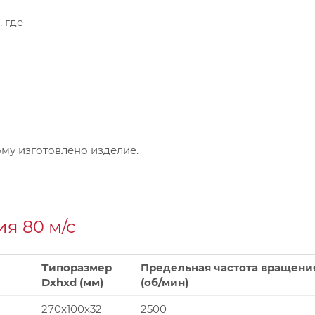
, где
му изготовлено изделие.
я 80 м/с
Типоразмер
Предельная частота вращени
Dxhxd (мм)
(об/мин)
270x100x32
2500