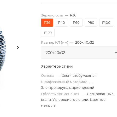
Зернистость
—
P36
P36
P40
P60
P80
P100
P120
Размер КЛ (мм)
—
200x40x32
Характеристики
Основа
—
Хлопчатобумажная
Шлифовальный материал
—
Электрокорунд циркониевый
Область применения
—
Легированные
стали, Углеродистые стали, Цветные
металлы