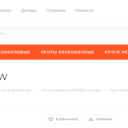
казать
Дилеры
Полезное
Контакты
КОРАЛЛОВЫЕ
ЛЕНТЫ БЕСКОНЕЧНЫЕ
КРУГИ Л
XW
—
—
ые в Белгороде
Лепестковые (КЛ) в Белгороде
Круг леп
В ИЗБРАННОЕ
СРАВНИТЬ