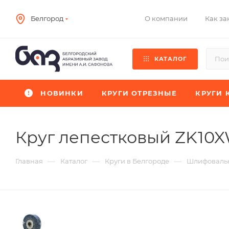
О компании
Как за
Белгород
КАТАЛОГ
НОВИНКИ
КРУГИ ОТРЕЗНЫЕ
КРУГИ 
Круг лепестковый ZK10
—
—
—
Главная
Каталог
Круги в Белгороде
Шлифовальн