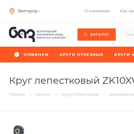
О компании
Как за
Белгород
КАТАЛОГ
НОВИНКИ
КРУГИ ОТРЕЗНЫЕ
КРУГИ 
Круг лепестковый ZK10
—
—
—
Главная
Каталог
Круги в Белгороде
Шлифовальн