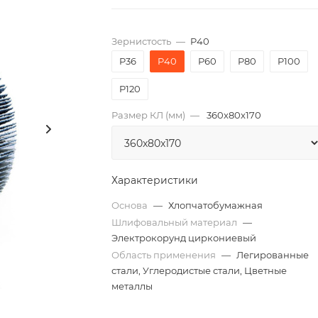
Зернистость
—
P40
P36
P40
P60
P80
P100
P120
Размер КЛ (мм)
—
360x80x170
Характеристики
Основа
—
Хлопчатобумажная
Шлифовальный материал
—
Электрокорунд циркониевый
Область применения
—
Легированные
стали, Углеродистые стали, Цветные
металлы