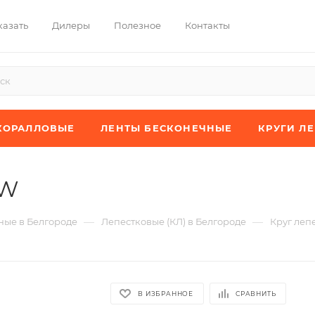
казать
Дилеры
Полезное
Контакты
КОРАЛЛОВЫЕ
ЛЕНТЫ БЕСКОНЕЧНЫЕ
КРУГИ Л
XW
—
—
ые в Белгороде
Лепестковые (КЛ) в Белгороде
Круг леп
В ИЗБРАННОЕ
СРАВНИТЬ