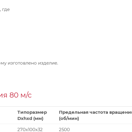
, где
му изготовлено изделие.
я 80 м/с
Типоразмер
Предельная частота вращени
Dxhxd (мм)
(об/мин)
270x100x32
2500