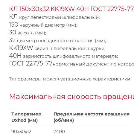
КЛ 150х30х32 KK19XW 40Н ГОСТ 22775-77
КЛ
круг лепестковый шлифовальный;
150
наружный диаметр (мм);
30
высота (мм);
32
диаметр посадочного отверстия (мм);
KK19XW
серия шлифовальной шкурки;
40Н
зернистость шлифовального материала;
ГОСТ 22775-77
нормативный документ, по которо
Типоразмеры и эксплуатационные характеристики
Максимальная скорость вращени
Типоразмер
Предельная частота вращения
Dxhxd (мм)
(об/мин)
90x30x12
7400