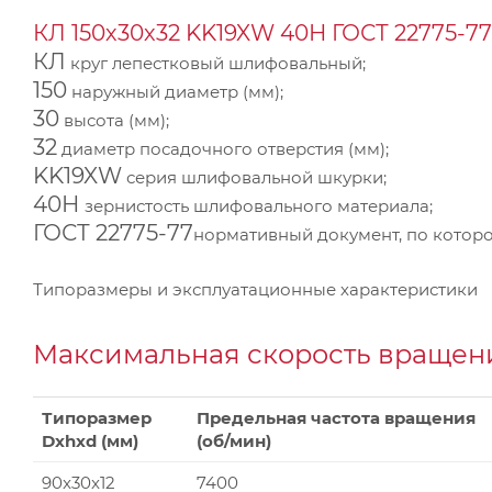
КЛ 150х30х32 KK19XW 40Н ГОСТ 22775-77
КЛ
круг лепестковый шлифовальный;
150
наружный диаметр (мм);
30
высота (мм);
32
диаметр посадочного отверстия (мм);
KK19XW
серия шлифовальной шкурки;
40Н
зернистость шлифовального материала;
ГОСТ 22775-77
нормативный документ, по которо
Типоразмеры и эксплуатационные характеристики
Максимальная скорость вращени
Типоразмер
Предельная частота вращения
Dxhxd (мм)
(об/мин)
90x30x12
7400