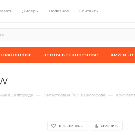
казать
Дилеры
Полезное
Контакты
КОРАЛЛОВЫЕ
ЛЕНТЫ БЕСКОНЕЧНЫЕ
КРУГИ Л
XW
—
—
ые в Белгороде
Лепестковые (КЛ) в Белгороде
Круг леп
В ИЗБРАННОЕ
СРАВНИТЬ