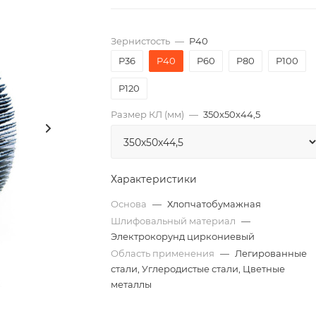
Зернистость
—
P40
P36
P40
P60
P80
P100
P120
Размер КЛ (мм)
—
350x50x44,5
Характеристики
Основа
—
Хлопчатобумажная
Шлифовальный материал
—
Электрокорунд циркониевый
Область применения
—
Легированные
стали, Углеродистые стали, Цветные
металлы