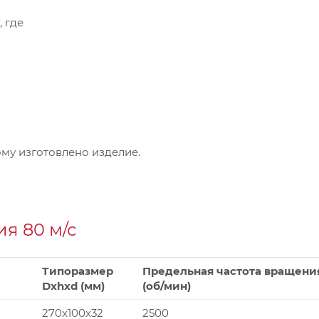
, где
му изготовлено изделие.
я 80 м/с
Типоразмер
Предельная частота вращени
Dxhxd (мм)
(об/мин)
270x100x32
2500