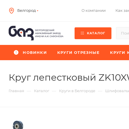
О компании
Как за
Белгород
КАТАЛОГ
НОВИНКИ
КРУГИ ОТРЕЗНЫЕ
КРУГИ 
Круг лепестковый ZK10
—
—
—
Главная
Каталог
Круги в Белгороде
Шлифовальн