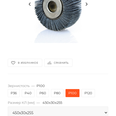
В ИЗБРАННОЕ
СРАВНИТЬ
Зернистость
—
P100
P36
P40
P60
P80
P100
P120
Размер КЛ (мм)
—
450x30x255