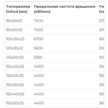
Типоразмер
Предельная частота вращения
Тип
Dxhxd (мм)
(об/мин)
Dxhx
90x30x12
7400
270x
90x50x12
7400
300x
100x30x25
6700
300x
120x30x12
5600
300x
125x20x32
5350
300x
150x20x32
4400
350x
150x25x32
4400
350x
150x30x32
4400
350x
150x40x32
4400
350x
150x50x32
4400
360x