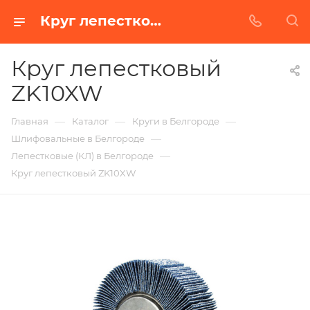
Круг лепестковый ZK10XW в Белгороде | Купить по недорогой цене от Абразивного Завода
Круг лепестковый
ZK10XW
—
—
—
Главная
Каталог
Круги в Белгороде
—
Шлифовальные в Белгороде
—
Лепестковые (КЛ) в Белгороде
Круг лепестковый ZK10XW