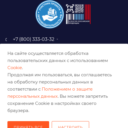
+7 (800) 333-03-32
sale@belabraziv.ru
На сайте осуществляется обработка
baz@belabraziv.ru
пользовательских данных с использованием
308009, Россия, г. Белгород,
Cookie
.
ул. Михайловское шоссе, 2а
Продолжая им пользоваться, вы соглашаетесь
на обработку персональных данных в
соответствии с
Положением о защите
персональных данных
. Вы можете запретить
сохранение Cookie в настройках своего
браузера.
ПРИНЯТЬ ВСЕ
НАСТРОИТЬ