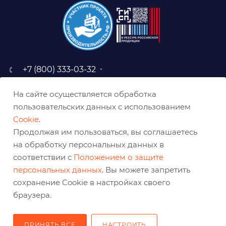
+7 (800) 333-03-32
sale@belabraziv.ru
На сайте осуществляется обработка
baz@belabraziv.ru
пользовательских данных с использованием
308009, Россия, г. Белгород,
Cookie
.
ул. Михайловское шоссе, 2а
Продолжая им пользоваться, вы соглашаетесь
на обработку персональных данных в
соответствии с
Положением о защите
персональных данных
. Вы можете запретить
сохранение Cookie в настройках своего
браузера.
ПРИНЯТЬ ВСЕ
НАСТРОИТЬ