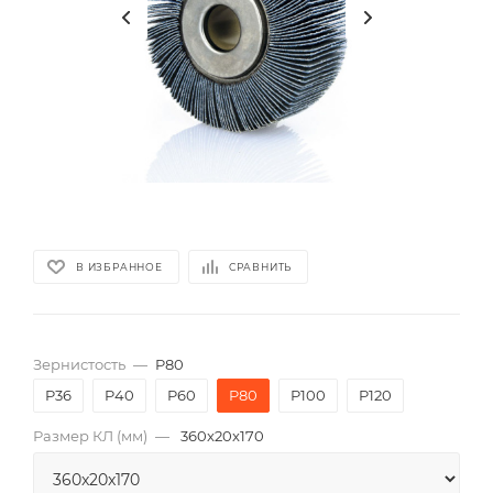
В ИЗБРАННОЕ
СРАВНИТЬ
Зернистость
—
P80
P36
P40
P60
P80
P100
P120
Размер КЛ (мм)
—
360x20x170