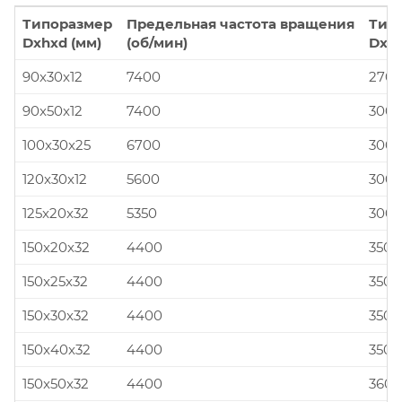
Типоразмер
Предельная частота вращения
Тип
Dxhxd (мм)
(об/мин)
Dxhx
90x30x12
7400
270x
90x50x12
7400
300x
100x30x25
6700
300x
120x30x12
5600
300x
125x20x32
5350
300x
150x20x32
4400
350x
150x25x32
4400
350x
150x30x32
4400
350x
150x40x32
4400
350x
150x50x32
4400
360x