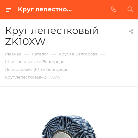
Круг лепестковый ZK10XW в Белгороде | Купить по недорогой цене от Абразивного Завода
Круг лепестковый
ZK10XW
—
—
—
Главная
Каталог
Круги в Белгороде
—
Шлифовальные в Белгороде
—
Лепестковые (КЛ) в Белгороде
Круг лепестковый ZK10XW