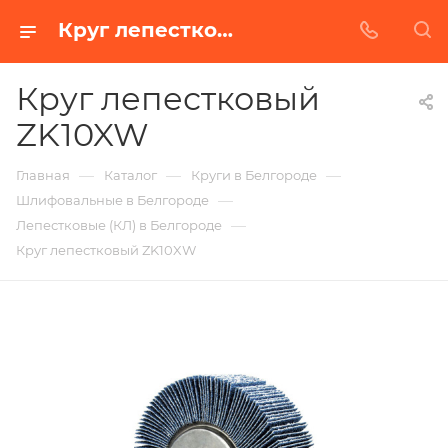
Круг лепестковый ZK10XW в Белгороде | Купить по недорогой цене от Абразивного Завода
Круг лепестковый
ZK10XW
—
—
—
Главная
Каталог
Круги в Белгороде
—
Шлифовальные в Белгороде
—
Лепестковые (КЛ) в Белгороде
Круг лепестковый ZK10XW