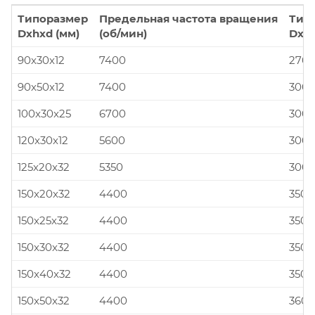
Типоразмер
Предельная частота вращения
Тип
Dxhxd (мм)
(об/мин)
Dxhx
90x30x12
7400
270x
90x50x12
7400
300x
100x30x25
6700
300x
120x30x12
5600
300x
125x20x32
5350
300x
150x20x32
4400
350x
150x25x32
4400
350x
150x30x32
4400
350x
150x40x32
4400
350x
150x50x32
4400
360x