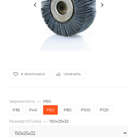
В ИЗБРАННОЕ
СРАВНИТЬ
Зернистость
—
P60
P36
P40
P60
P80
P100
P120
Размер КЛ (мм)
—
150x25x32