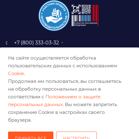
+7 (800) 333-03-32
sale@belabraziv.ru
На сайте осуществляется обработка
baz@belabraziv.ru
пользовательских данных с использованием
308009, Россия, г. Белгород,
Cookie
.
ул. Михайловское шоссе, 2а
Продолжая им пользоваться, вы соглашаетесь
на обработку персональных данных в
соответствии с
Положением о защите
персональных данных
. Вы можете запретить
сохранение Cookie в настройках своего
браузера.
ПРИНЯТЬ ВСЕ
НАСТРОИТЬ