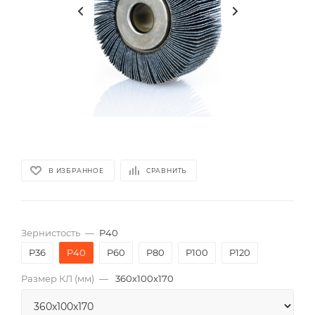
В ИЗБРАННОЕ
СРАВНИТЬ
Зернистость
—
P40
P36
P40
P60
P80
P100
P120
Размер КЛ (мм)
—
360x100x170