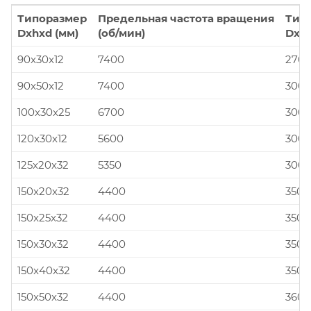
Типоразмер
Предельная частота вращения
Тип
Dxhxd (мм)
(об/мин)
Dxhx
90x30x12
7400
270x
90x50x12
7400
300x
100x30x25
6700
300x
120x30x12
5600
300x
125x20x32
5350
300x
150x20x32
4400
350x
150x25x32
4400
350x
150x30x32
4400
350x
150x40x32
4400
350x
150x50x32
4400
360x