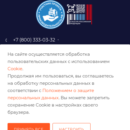
+7 (800) 333-03-32
sale@belabraziv.ru
На сайте осуществляется обработка
baz@belabraziv.ru
пользовательских данных с использованием
308009, Россия, г. Белгород,
Cookie
.
ул. Михайловское шоссе, 2а
Продолжая им пользоваться, вы соглашаетесь
на обработку персональных данных в
соответствии с
Положением о защите
персональных данных
. Вы можете запретить
сохранение Cookie в настройках своего
браузера.
ПРИНЯТЬ ВСЕ
НАСТРОИТЬ