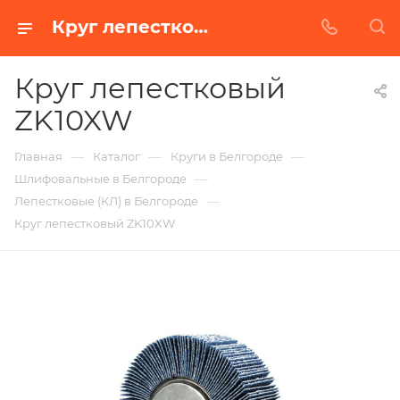
Круг лепестковый ZK10XW в Белгороде | Купить по недорогой цене от Абразивного Завода
Круг лепестковый
ZK10XW
—
—
—
Главная
Каталог
Круги в Белгороде
—
Шлифовальные в Белгороде
—
Лепестковые (КЛ) в Белгороде
Круг лепестковый ZK10XW