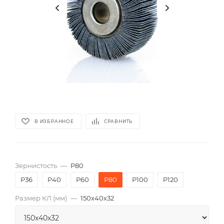
В ИЗБРАННОЕ
СРАВНИТЬ
Зернистость
—
P80
P36
P40
P60
P80
P100
P120
Размер КЛ (мм)
—
150x40x32