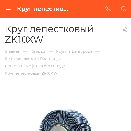
Круг лепестковый ZK10XW в Белгороде | Купить по недорогой цене от Абразивного Завода
Круг лепестковый
ZK10XW
—
—
—
Главная
Каталог
Круги в Белгороде
—
Шлифовальные в Белгороде
—
Лепестковые (КЛ) в Белгороде
Круг лепестковый ZK10XW