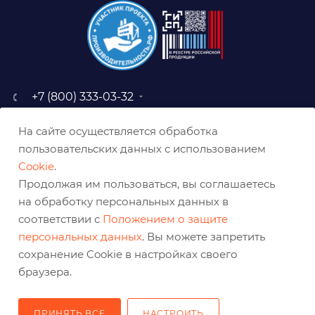
+7 (800) 333-03-32
sale@belabraziv.ru
На сайте осуществляется обработка
baz@belabraziv.ru
пользовательских данных с использованием
308009, Россия, г. Белгород,
Cookie
.
ул. Михайловское шоссе, 2а
Продолжая им пользоваться, вы соглашаетесь
на обработку персональных данных в
соответствии с
Положением о защите
персональных данных
. Вы можете запретить
сохранение Cookie в настройках своего
браузера.
ПРИНЯТЬ ВСЕ
НАСТРОИТЬ