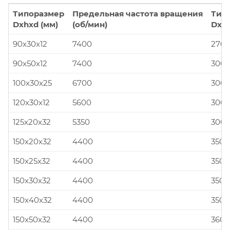
Типоразмер
Предельная частота вращения
Тип
Dxhxd (мм)
(об/мин)
Dxhx
90x30x12
7400
270x
90x50x12
7400
300x
100x30x25
6700
300x
120x30x12
5600
300x
125x20x32
5350
300x
150x20x32
4400
350x
150x25x32
4400
350x
150x30x32
4400
350x
150x40x32
4400
350x
150x50x32
4400
360x