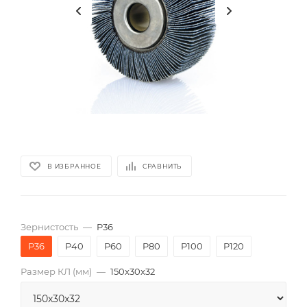
В ИЗБРАННОЕ
СРАВНИТЬ
Зернистость
—
P36
P36
P40
P60
P80
P100
P120
Размер КЛ (мм)
—
150x30x32