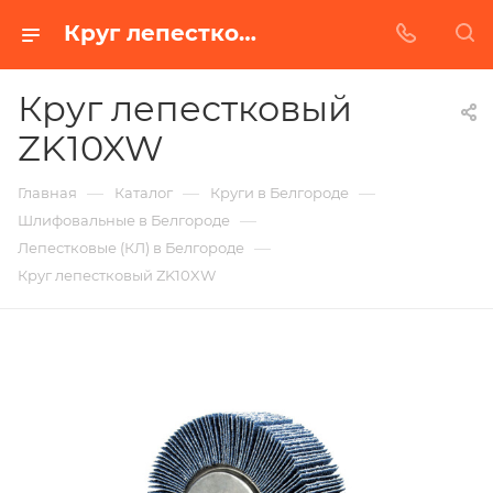
Круг лепестковый ZK10XW в Белгороде | Купить по недорогой цене от Абразивного Завода
Круг лепестковый
ZK10XW
—
—
—
Главная
Каталог
Круги в Белгороде
—
Шлифовальные в Белгороде
—
Лепестковые (КЛ) в Белгороде
Круг лепестковый ZK10XW