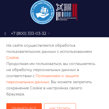
+7 (800) 333-03-32
sale@belabraziv.ru
На сайте осуществляется обработка
baz@belabraziv.ru
пользовательских данных с использованием
308009, Россия, г. Белгород,
Cookie
.
ул. Михайловское шоссе, 2а
Продолжая им пользоваться, вы соглашаетесь
на обработку персональных данных в
соответствии с
Положением о защите
персональных данных
. Вы можете запретить
сохранение Cookie в настройках своего
браузера.
ПРИНЯТЬ ВСЕ
НАСТРОИТЬ