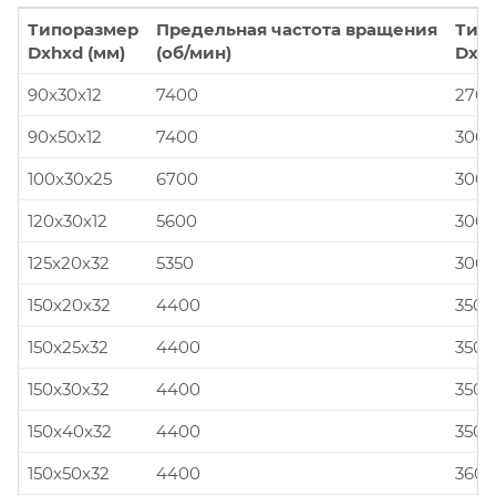
Типоразмер
Предельная частота вращения
Тип
Dxhxd (мм)
(об/мин)
Dxhx
90x30x12
7400
270x
90x50x12
7400
300x
100x30x25
6700
300x
120x30x12
5600
300x
125x20x32
5350
300x
150x20x32
4400
350x
150x25x32
4400
350x
150x30x32
4400
350x
150x40x32
4400
350x
150x50x32
4400
360x