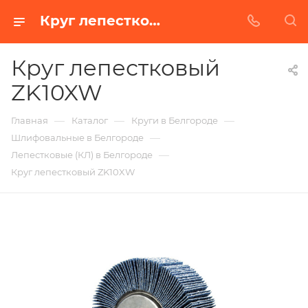
Круг лепестковый ZK10XW в Белгороде | Купить по недорогой цене от Абразивного Завода
Круг лепестковый
ZK10XW
—
—
—
Главная
Каталог
Круги в Белгороде
—
Шлифовальные в Белгороде
—
Лепестковые (КЛ) в Белгороде
Круг лепестковый ZK10XW