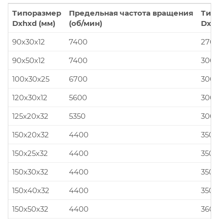
Типоразмер
Предельная частота вращения
Тип
Dxhxd (мм)
(об/мин)
Dxhx
90x30x12
7400
270x
90x50x12
7400
300x
100x30x25
6700
300x
120x30x12
5600
300x
125x20x32
5350
300x
150x20x32
4400
350x
150x25x32
4400
350x
150x30x32
4400
350x
150x40x32
4400
350x
150x50x32
4400
360x