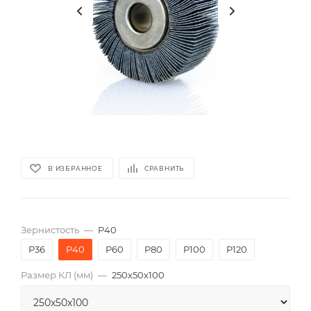
В ИЗБРАННОЕ
СРАВНИТЬ
Зернистость
—
P40
P36
P40
P60
P80
P100
P120
Размер КЛ (мм)
—
250x50x100