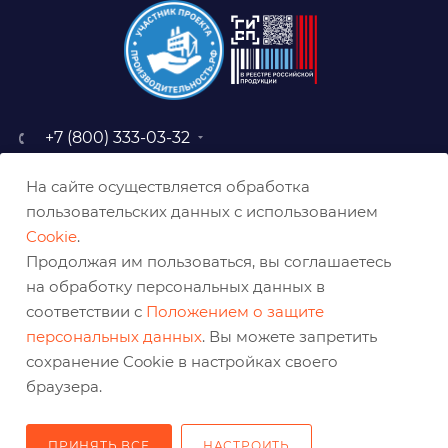
+7 (800) 333-03-32
sale@belabraziv.ru
На сайте осуществляется обработка
baz@belabraziv.ru
пользовательских данных с использованием
308009, Россия, г. Белгород,
Cookie
.
ул. Михайловское шоссе, 2а
Продолжая им пользоваться, вы соглашаетесь
на обработку персональных данных в
соответствии с
Положением о защите
персональных данных
. Вы можете запретить
сохранение Cookie в настройках своего
браузера.
ПРИНЯТЬ ВСЕ
НАСТРОИТЬ