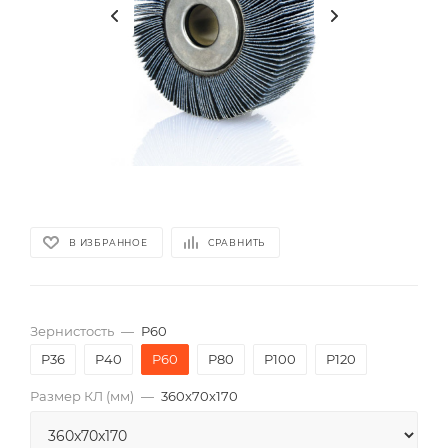
В ИЗБРАННОЕ
СРАВНИТЬ
Зернистость
—
P60
P36
P40
P60
P80
P100
P120
Размер КЛ (мм)
—
360x70x170