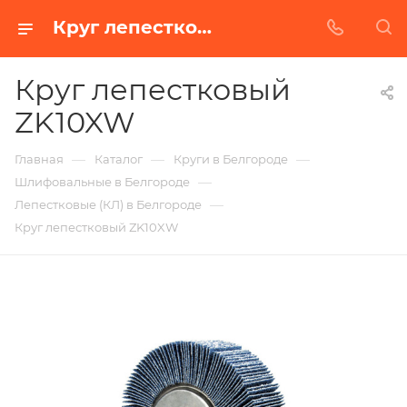
Круг лепестковый ZK10XW в Белгороде | Купить по недорогой цене от Абразивного Завода
Круг лепестковый
ZK10XW
—
—
—
Главная
Каталог
Круги в Белгороде
—
Шлифовальные в Белгороде
—
Лепестковые (КЛ) в Белгороде
Круг лепестковый ZK10XW