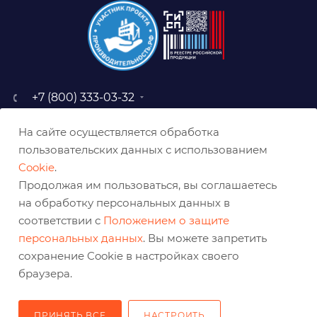
+7 (800) 333-03-32
sale@belabraziv.ru
На сайте осуществляется обработка
baz@belabraziv.ru
пользовательских данных с использованием
308009, Россия, г. Белгород,
Cookie
.
ул. Михайловское шоссе, 2а
Продолжая им пользоваться, вы соглашаетесь
на обработку персональных данных в
соответствии с
Положением о защите
персональных данных
. Вы можете запретить
сохранение Cookie в настройках своего
браузера.
ПРИНЯТЬ ВСЕ
НАСТРОИТЬ