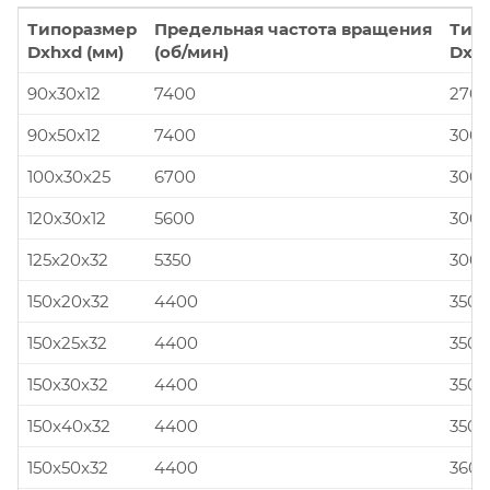
Типоразмер
Предельная частота вращения
Тип
Dxhxd (мм)
(об/мин)
Dxhx
90x30x12
7400
270x
90x50x12
7400
300x
100x30x25
6700
300x
120x30x12
5600
300x
125x20x32
5350
300x
150x20x32
4400
350x
150x25x32
4400
350x
150x30x32
4400
350x
150x40x32
4400
350x
150x50x32
4400
360x