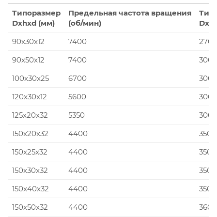
Типоразмер
Предельная частота вращения
Тип
Dxhxd (мм)
(об/мин)
Dxhx
90x30x12
7400
270x
90x50x12
7400
300x
100x30x25
6700
300x
120x30x12
5600
300x
125x20x32
5350
300x
150x20x32
4400
350x
150x25x32
4400
350x
150x30x32
4400
350x
150x40x32
4400
350x
150x50x32
4400
360x