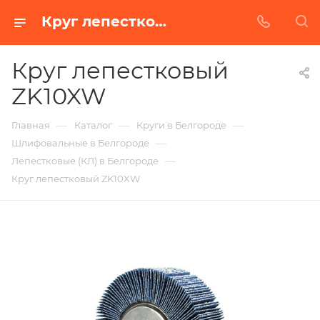
Круг лепестковый ZK10XW в Белгороде | Купить по недорогой цене от Абразивного Завода
Круг лепестковый
ZK10XW
—
—
—
Главная
Каталог
Круги в Белгороде
—
Шлифовальные в Белгороде
—
Лепестковые (КЛ) в Белгороде
Круг лепестковый ZK10XW