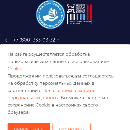
+7 (800) 333-03-32
sale@belabraziv.ru
На сайте осуществляется обработка
baz@belabraziv.ru
пользовательских данных с использованием
308009, Россия, г. Белгород,
Cookie
.
ул. Михайловское шоссе, 2а
Продолжая им пользоваться, вы соглашаетесь
на обработку персональных данных в
соответствии с
Положением о защите
персональных данных
. Вы можете запретить
сохранение Cookie в настройках своего
браузера.
ПРИНЯТЬ ВСЕ
НАСТРОИТЬ