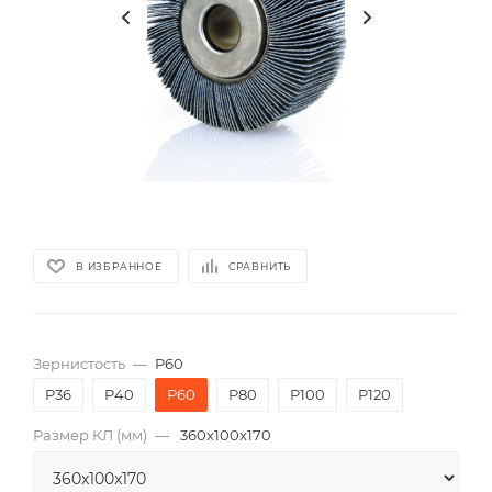
В ИЗБРАННОЕ
СРАВНИТЬ
Зернистость
—
P60
P36
P40
P60
P80
P100
P120
Размер КЛ (мм)
—
360x100x170