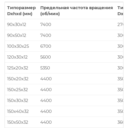
Типоразмер
Предельная частота вращения
Тип
Dxhxd (мм)
(об/мин)
Dxhx
90x30x12
7400
270x
90x50x12
7400
300x
100x30x25
6700
300x
120x30x12
5600
300x
125x20x32
5350
300x
150x20x32
4400
350x
150x25x32
4400
350x
150x30x32
4400
350x
150x40x32
4400
350x
150x50x32
4400
360x