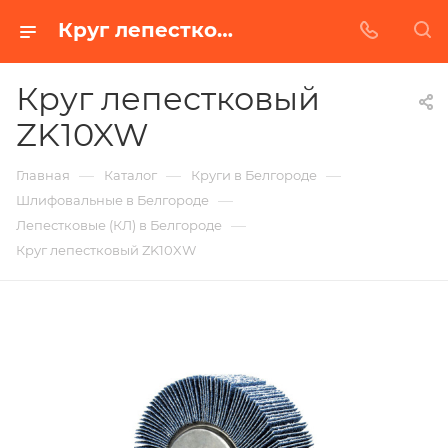
Круг лепестковый ZK10XW в Белгороде | Купить по недорогой цене от Абразивного Завода
Круг лепестковый
ZK10XW
—
—
—
Главная
Каталог
Круги в Белгороде
—
Шлифовальные в Белгороде
—
Лепестковые (КЛ) в Белгороде
Круг лепестковый ZK10XW