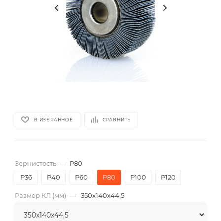
В ИЗБРАННОЕ
СРАВНИТЬ
Зернистость
—
P80
P36
P40
P60
P80
P100
P120
Размер КЛ (мм)
—
350x140x44,5