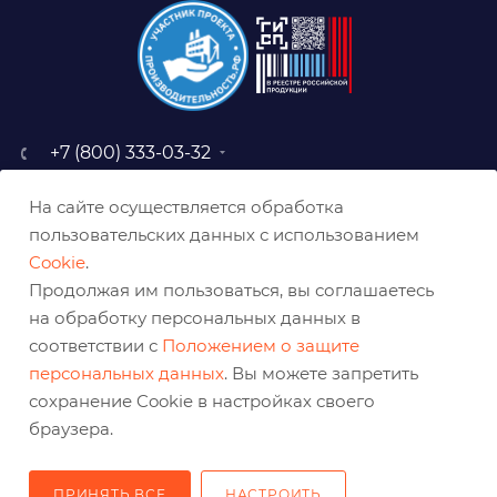
+7 (800) 333-03-32
sale@belabraziv.ru
На сайте осуществляется обработка
baz@belabraziv.ru
пользовательских данных с использованием
308009, Россия, г. Белгород,
Cookie
.
ул. Михайловское шоссе, 2а
Продолжая им пользоваться, вы соглашаетесь
на обработку персональных данных в
соответствии с
Положением о защите
персональных данных
. Вы можете запретить
сохранение Cookie в настройках своего
браузера.
ПРИНЯТЬ ВСЕ
НАСТРОИТЬ