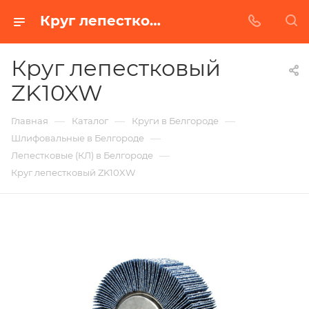
Круг лепестковый ZK10XW в Белгороде | Купить по недорогой цене от Абразивного Завода
Круг лепестковый
ZK10XW
—
—
—
Главная
Каталог
Круги в Белгороде
—
Шлифовальные в Белгороде
—
Лепестковые (КЛ) в Белгороде
Круг лепестковый ZK10XW