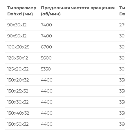
Типоразмер
Предельная частота вращения
Тип
Dxhxd (мм)
(об/мин)
Dxhx
90x30x12
7400
270x
90x50x12
7400
300x
100x30x25
6700
300x
120x30x12
5600
300x
125x20x32
5350
300x
150x20x32
4400
350x
150x25x32
4400
350x
150x30x32
4400
350x
150x40x32
4400
350x
150x50x32
4400
360x