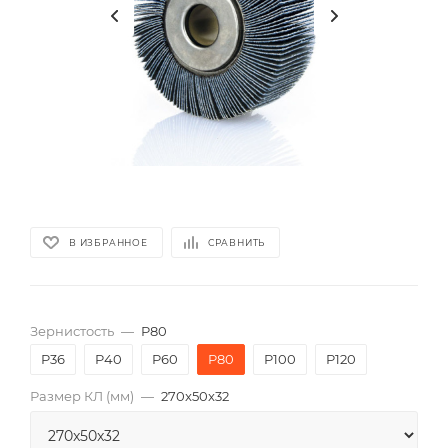
В ИЗБРАННОЕ
СРАВНИТЬ
Зернистость
—
P80
P36
P40
P60
P80
P100
P120
Размер КЛ (мм)
—
270x50x32