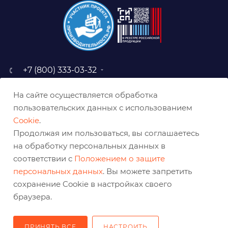
+7 (800) 333-03-32
sale@belabraziv.ru
На сайте осуществляется обработка
baz@belabraziv.ru
пользовательских данных с использованием
308009, Россия, г. Белгород,
Cookie
.
ул. Михайловское шоссе, 2а
Продолжая им пользоваться, вы соглашаетесь
на обработку персональных данных в
соответствии с
Положением о защите
персональных данных
. Вы можете запретить
сохранение Cookie в настройках своего
браузера.
ПРИНЯТЬ ВСЕ
НАСТРОИТЬ