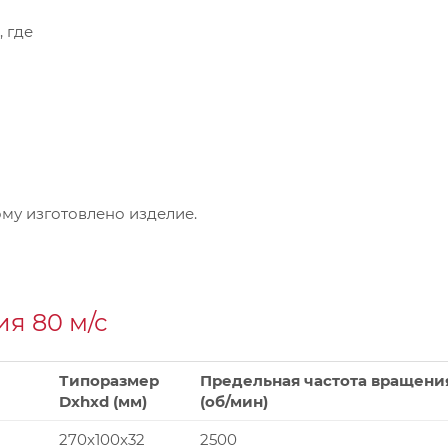
, где
му изготовлено изделие.
я 80 м/с
Типоразмер
Предельная частота вращени
Dxhxd (мм)
(об/мин)
270x100x32
2500