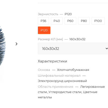
Зернистость
—
P120
P36
P40
P60
P80
P100
P120
Размер КЛ (мм)
—
160x30x32
Характеристики
Основа
—
Хлопчатобумажная
Шлифовальный материал
—
Электрокорунд циркониевый
Область применения
—
Легированные
стали, Углеродистые стали, Цветные
металлы