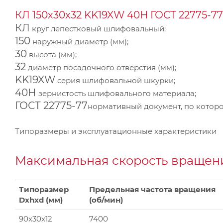
КЛ 150х30х32 KK19XW 40Н ГОСТ 22775-77
КЛ
круг лепестковый шлифовальный;
150
наружный диаметр (мм);
30
высота (мм);
32
диаметр посадочного отверстия (мм);
KK19XW
серия шлифовальной шкурки;
40Н
зернистость шлифовального материала;
ГОСТ 22775-77
нормативный документ, по которо
Типоразмеры и эксплуатационные характеристики
Максимальная скорость вращени
Типоразмер
Предельная частота вращения
Dxhxd (мм)
(об/мин)
90x30x12
7400