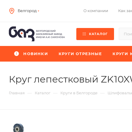
О компании
Как за
Белгород
КАТАЛОГ
НОВИНКИ
КРУГИ ОТРЕЗНЫЕ
КРУГИ 
Круг лепестковый ZK10
—
—
—
Главная
Каталог
Круги в Белгороде
Шлифовальн