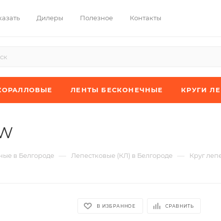
казать
Дилеры
Полезное
Контакты
КОРАЛЛОВЫЕ
ЛЕНТЫ БЕСКОНЕЧНЫЕ
КРУГИ Л
XW
—
—
ые в Белгороде
Лепестковые (КЛ) в Белгороде
Круг леп
В ИЗБРАННОЕ
СРАВНИТЬ