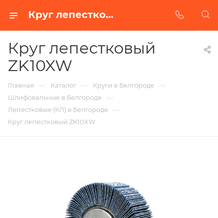
Круг лепестковый ZK10XW в Белгороде | Купить по недорогой цене от Абразивного Завода
Круг лепестковый
ZK10XW
—
—
—
Главная
Каталог
Круги в Белгороде
—
Шлифовальные в Белгороде
—
Лепестковые (КЛ) в Белгороде
Круг лепестковый ZK10XW