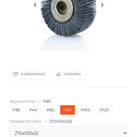
В ИЗБРАННОЕ
СРАВНИТЬ
Зернистость
—
P80
P36
P40
P60
P80
P100
P120
Размер КЛ (мм)
—
270x100x32