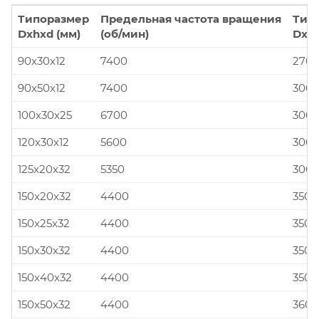
Типоразмер
Предельная частота вращения
Тип
Dxhxd (мм)
(об/мин)
Dxhx
90x30x12
7400
270x
90x50x12
7400
300x
100x30x25
6700
300x
120x30x12
5600
300x
125x20x32
5350
300x
150x20x32
4400
350x
150x25x32
4400
350x
150x30x32
4400
350x
150x40x32
4400
350x
150x50x32
4400
360x