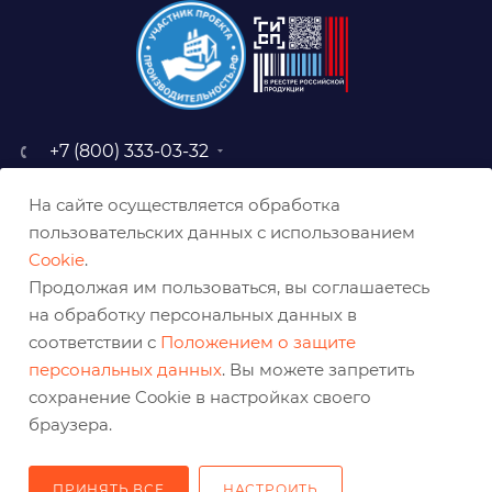
+7 (800) 333-03-32
sale@belabraziv.ru
На сайте осуществляется обработка
baz@belabraziv.ru
пользовательских данных с использованием
308009, Россия, г. Белгород,
Cookie
.
ул. Михайловское шоссе, 2а
Продолжая им пользоваться, вы соглашаетесь
на обработку персональных данных в
соответствии с
Положением о защите
персональных данных
. Вы можете запретить
сохранение Cookie в настройках своего
браузера.
ПРИНЯТЬ ВСЕ
НАСТРОИТЬ