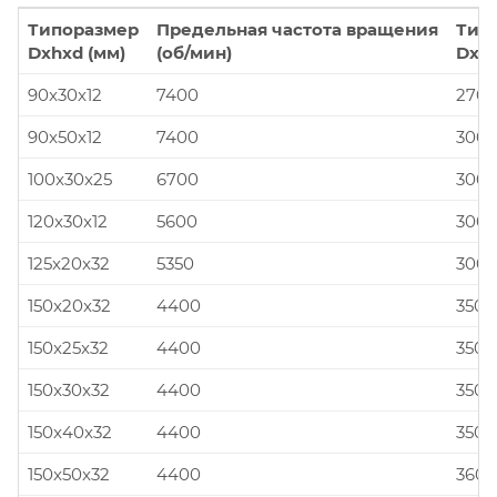
Типоразмер
Предельная частота вращения
Тип
Dxhxd (мм)
(об/мин)
Dxhx
90x30x12
7400
270x
90x50x12
7400
300x
100x30x25
6700
300x
120x30x12
5600
300x
125x20x32
5350
300x
150x20x32
4400
350x
150x25x32
4400
350x
150x30x32
4400
350x
150x40x32
4400
350x
150x50x32
4400
360x