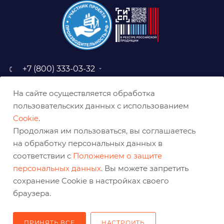
+7 (800) 333-03-32
sale@belabraziv.ru
На сайте осуществляется обработка
baz@belabraziv.ru
пользовательских данных с использованием
308009, Россия, г. Белгород,
Cookie
.
ул. Михайловское шоссе, 2а
Продолжая им пользоваться, вы соглашаетесь
на обработку персональных данных в
соответствии с
Положением о защите
персональных данных
. Вы можете запретить
сохранение Cookie в настройках своего
браузера.
ПРИНЯТЬ ВСЕ
НАСТРОИТЬ