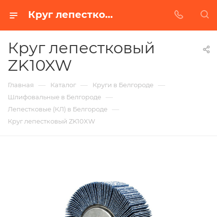
Круг лепестковый ZK10XW в Белгороде | Купить по недорогой цене от Абразивного Завода
Круг лепестковый
ZK10XW
—
—
—
Главная
Каталог
Круги в Белгороде
—
Шлифовальные в Белгороде
—
Лепестковые (КЛ) в Белгороде
Круг лепестковый ZK10XW