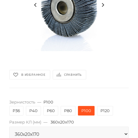
В ИЗБРАННОЕ
СРАВНИТЬ
Зернистость
—
P100
P36
P40
P60
P80
P100
P120
Размер КЛ (мм)
—
360x20x170