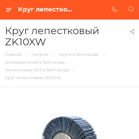
Круг лепестковый ZK10XW в Белгороде | Купить по недорогой цене от Абразивного Завода
Круг лепестковый
ZK10XW
—
—
—
Главная
Каталог
Круги в Белгороде
—
Шлифовальные в Белгороде
—
Лепестковые (КЛ) в Белгороде
Круг лепестковый ZK10XW