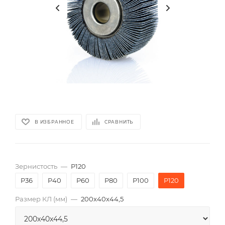
В ИЗБРАННОЕ
СРАВНИТЬ
Зернистость
—
P120
P36
P40
P60
P80
P100
P120
Размер КЛ (мм)
—
200x40x44,5