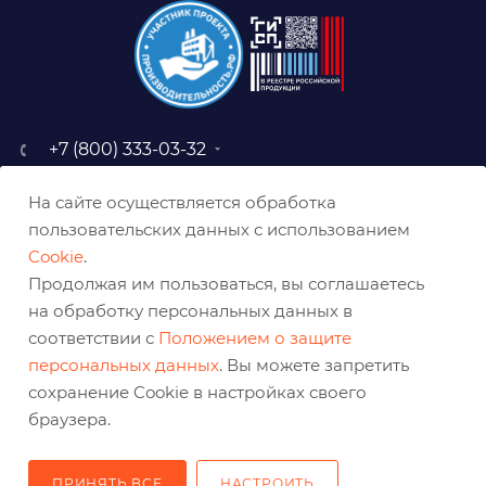
+7 (800) 333-03-32
sale@belabraziv.ru
На сайте осуществляется обработка
baz@belabraziv.ru
пользовательских данных с использованием
308009, Россия, г. Белгород,
Cookie
.
ул. Михайловское шоссе, 2а
Продолжая им пользоваться, вы соглашаетесь
на обработку персональных данных в
соответствии с
Положением о защите
персональных данных
. Вы можете запретить
сохранение Cookie в настройках своего
браузера.
ПРИНЯТЬ ВСЕ
НАСТРОИТЬ