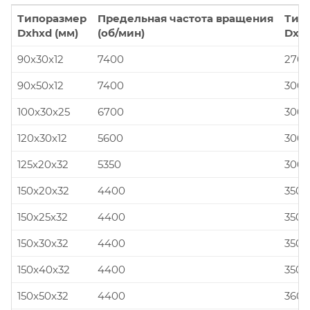
Типоразмер
Предельная частота вращения
Тип
Dxhxd (мм)
(об/мин)
Dxhx
90x30x12
7400
270x
90x50x12
7400
300x
100x30x25
6700
300x
120x30x12
5600
300x
125x20x32
5350
300x
150x20x32
4400
350x
150x25x32
4400
350x
150x30x32
4400
350x
150x40x32
4400
350x
150x50x32
4400
360x