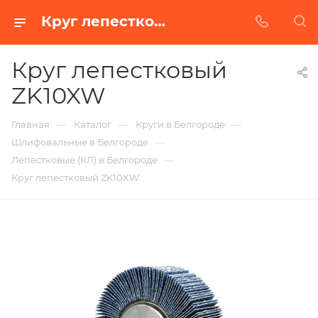
Круг лепестковый ZK10XW в Белгороде | Купить по недорогой цене от Абразивного Завода
Круг лепестковый
ZK10XW
—
—
—
Главная
Каталог
Круги в Белгороде
—
Шлифовальные в Белгороде
—
Лепестковые (КЛ) в Белгороде
Круг лепестковый ZK10XW