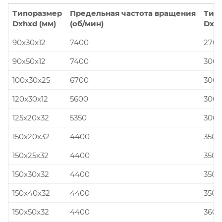
Типоразмер
Предельная частота вращения
Тип
Dxhxd (мм)
(об/мин)
Dxhx
90x30x12
7400
270x
90x50x12
7400
300x
100x30x25
6700
300x
120x30x12
5600
300x
125x20x32
5350
300x
150x20x32
4400
350x
150x25x32
4400
350x
150x30x32
4400
350x
150x40x32
4400
350x
150x50x32
4400
360x