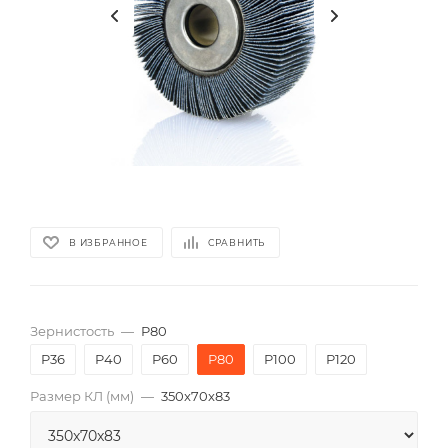
В ИЗБРАННОЕ
СРАВНИТЬ
Зернистость
—
P80
P36
P40
P60
P80
P100
P120
Размер КЛ (мм)
—
350x70x83