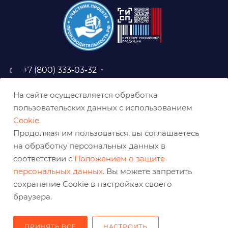
+7 (800) 333-03-32
sale@belabraziv.ru
На сайте осуществляется обработка
baz@belabraziv.ru
пользовательских данных с использованием
308009, Россия, г. Белгород,
Cookie
.
ул. Михайловское шоссе, 2а
Продолжая им пользоваться, вы соглашаетесь
на обработку персональных данных в
соответствии с
Положением о защите
персональных данных
. Вы можете запретить
сохранение Cookie в настройках своего
браузера.
ПРИНЯТЬ ВСЕ
НАСТРОИТЬ