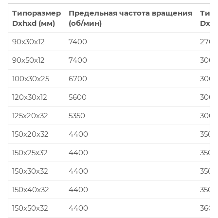
Типоразмер
Предельная частота вращения
Тип
Dxhxd (мм)
(об/мин)
Dxhx
90x30x12
7400
270x
90x50x12
7400
300x
100x30x25
6700
300x
120x30x12
5600
300x
125x20x32
5350
300x
150x20x32
4400
350x
150x25x32
4400
350x
150x30x32
4400
350x
150x40x32
4400
350x
150x50x32
4400
360x