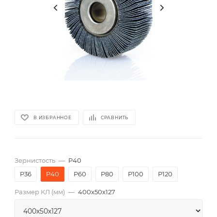
В ИЗБРАННОЕ
СРАВНИТЬ
Зернистость
—
P40
P36
P40
P60
P80
P100
P120
Размер КЛ (мм)
—
400x50x127