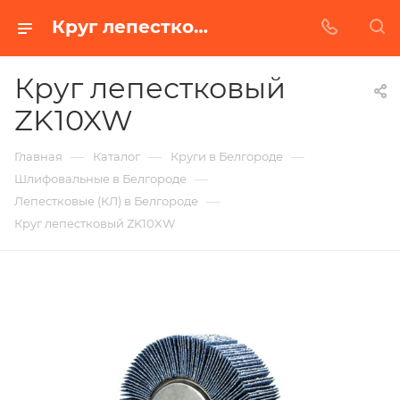
Круг лепестковый ZK10XW в Белгороде | Купить по недорогой цене от Абразивного Завода
Круг лепестковый
ZK10XW
—
—
—
Главная
Каталог
Круги в Белгороде
—
Шлифовальные в Белгороде
—
Лепестковые (КЛ) в Белгороде
Круг лепестковый ZK10XW