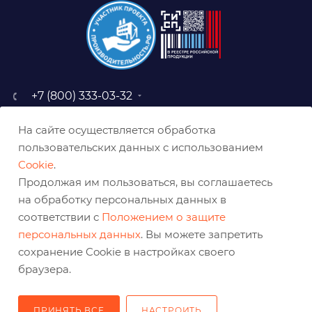
+7 (800) 333-03-32
sale@belabraziv.ru
На сайте осуществляется обработка
baz@belabraziv.ru
пользовательских данных с использованием
308009, Россия, г. Белгород,
Cookie
.
ул. Михайловское шоссе, 2а
Продолжая им пользоваться, вы соглашаетесь
на обработку персональных данных в
соответствии с
Положением о защите
персональных данных
. Вы можете запретить
сохранение Cookie в настройках своего
браузера.
ПРИНЯТЬ ВСЕ
НАСТРОИТЬ