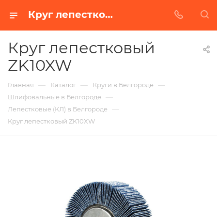
Круг лепестковый ZK10XW в Белгороде | Купить по недорогой цене от Абразивного Завода
Круг лепестковый
ZK10XW
—
—
—
Главная
Каталог
Круги в Белгороде
—
Шлифовальные в Белгороде
—
Лепестковые (КЛ) в Белгороде
Круг лепестковый ZK10XW