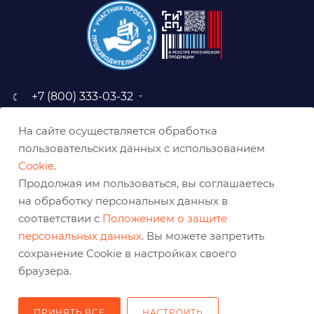
+7 (800) 333-03-32
sale@belabraziv.ru
На сайте осуществляется обработка
baz@belabraziv.ru
пользовательских данных с использованием
308009, Россия, г. Белгород,
Cookie
.
ул. Михайловское шоссе, 2а
Продолжая им пользоваться, вы соглашаетесь
на обработку персональных данных в
соответствии с
Положением о защите
персональных данных
. Вы можете запретить
сохранение Cookie в настройках своего
браузера.
ПРИНЯТЬ ВСЕ
НАСТРОИТЬ