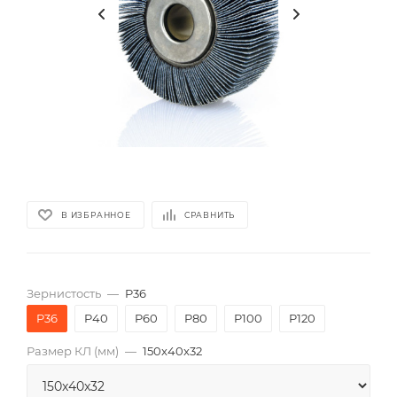
В ИЗБРАННОЕ
СРАВНИТЬ
Зернистость
—
P36
P36
P40
P60
P80
P100
P120
Размер КЛ (мм)
—
150x40x32