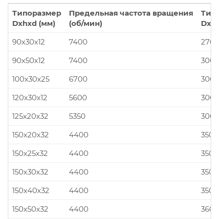
Типоразмер
Предельная частота вращения
Тип
Dxhxd (мм)
(об/мин)
Dxhx
90x30x12
7400
270x
90x50x12
7400
300x
100x30x25
6700
300x
120x30x12
5600
300x
125x20x32
5350
300x
150x20x32
4400
350x
150x25x32
4400
350x
150x30x32
4400
350x
150x40x32
4400
350x
150x50x32
4400
360x