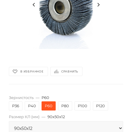
В ИЗБРАННОЕ
СРАВНИТЬ
Зернистость
—
P60
P36
P40
P60
P80
P100
P120
Размер КЛ (мм)
—
90x50x12