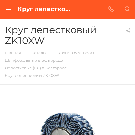
Круг лепестковый ZK10XW в Белгороде | Купить по недорогой цене от Абразивного Завода
Круг лепестковый
ZK10XW
—
—
—
Главная
Каталог
Круги в Белгороде
—
Шлифовальные в Белгороде
—
Лепестковые (КЛ) в Белгороде
Круг лепестковый ZK10XW