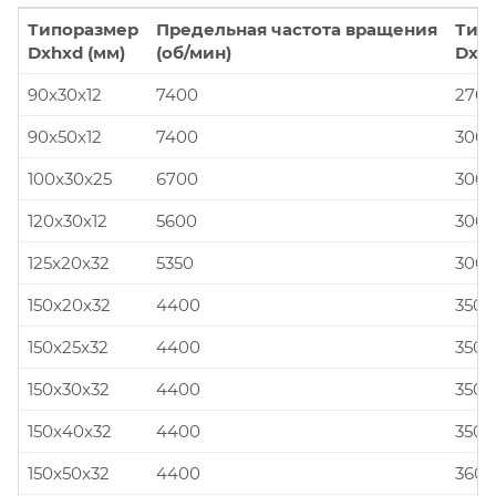
Типоразмер
Предельная частота вращения
Тип
Dxhxd (мм)
(об/мин)
Dxhx
90x30x12
7400
270x
90x50x12
7400
300x
100x30x25
6700
300x
120x30x12
5600
300x
125x20x32
5350
300x
150x20x32
4400
350x
150x25x32
4400
350x
150x30x32
4400
350x
150x40x32
4400
350x
150x50x32
4400
360x