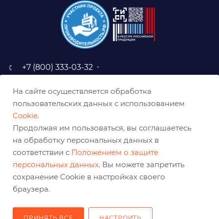
+7 (800) 333-03-32
sale@belabraziv.ru
На сайте осуществляется обработка
baz@belabraziv.ru
пользовательских данных с использованием
308009, Россия, г. Белгород,
Cookie
.
ул. Михайловское шоссе, 2а
Продолжая им пользоваться, вы соглашаетесь
на обработку персональных данных в
соответствии с
Положением о защите
персональных данных
. Вы можете запретить
сохранение Cookie в настройках своего
браузера.
ПРИНЯТЬ ВСЕ
НАСТРОИТЬ