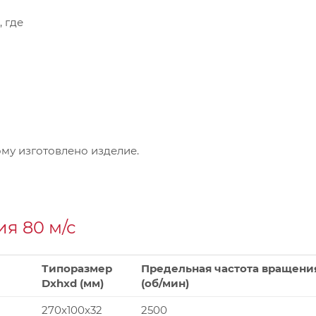
, где
му изготовлено изделие.
я 80 м/с
Типоразмер
Предельная частота вращени
Dxhxd (мм)
(об/мин)
270x100x32
2500