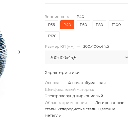
Зернистость
—
P40
P36
P40
P60
P80
P100
P120
Размер КЛ (мм)
—
300x100x44,5
Характеристики
Основа
—
Хлопчатобумажная
Шлифовальный материал
—
Электрокорунд циркониевый
Область применения
—
Легированные
стали, Углеродистые стали, Цветные
металлы