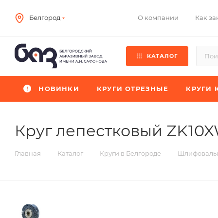
О компании
Как за
Белгород
КАТАЛОГ
НОВИНКИ
КРУГИ ОТРЕЗНЫЕ
КРУГИ 
Круг лепестковый ZK10
—
—
—
Главная
Каталог
Круги в Белгороде
Шлифовальн