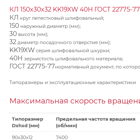
КЛ 150х30х32 KK19XW 40Н ГОСТ 22775-77
КЛ
круг лепестковый шлифовальный;
150
наружный диаметр (мм);
30
высота (мм);
32
диаметр посадочного отверстия (мм);
KK19XW
серия шлифовальной шкурки;
40Н
зернистость шлифовального материала;
ГОСТ 22775-77
нормативный документ, по которо
Типоразмеры и эксплуатационные характеристики
Максимальная скорость вращени
Типоразмер
Предельная частота вращения
Dxhxd (мм)
(об/мин)
90x30x12
7400