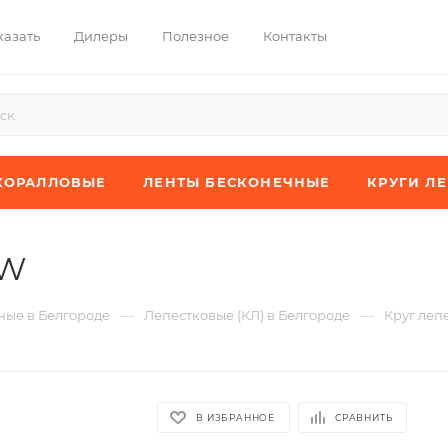
казать
Дилеры
Полезное
Контакты
КОРАЛЛОВЫЕ
ЛЕНТЫ БЕСКОНЕЧНЫЕ
КРУГИ Л
XW
—
—
ые в Белгороде
Лепестковые (КЛ) в Белгороде
Круг леп
В ИЗБРАННОЕ
СРАВНИТЬ