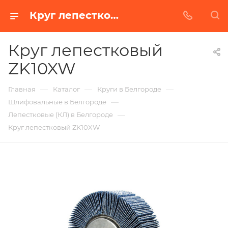
Круг лепестковый ZK10XW в Белгороде | Купить по недорогой цене от Абразивного Завода
Круг лепестковый
ZK10XW
—
—
—
Главная
Каталог
Круги в Белгороде
—
Шлифовальные в Белгороде
—
Лепестковые (КЛ) в Белгороде
Круг лепестковый ZK10XW