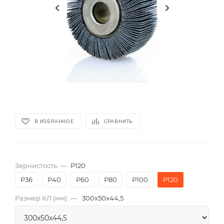
В ИЗБРАННОЕ
СРАВНИТЬ
Зернистость
—
P120
P36
P40
P60
P80
P100
P120
Размер КЛ (мм)
—
300x50x44,5