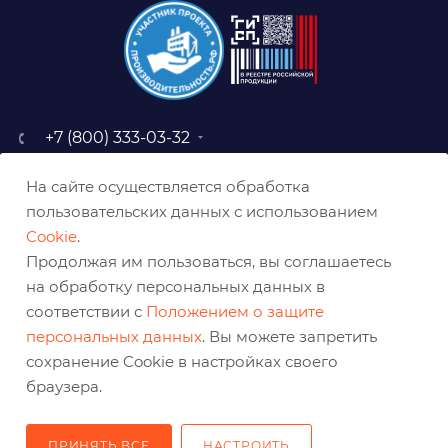
+7 (800) 333-03-32
sale@belabraziv.ru
На сайте осуществляется обработка
baz@belabraziv.ru
пользовательских данных с использованием
308009, Россия, г. Белгород,
Cookie
.
ул. Михайловское шоссе, 2а
Продолжая им пользоваться, вы соглашаетесь
на обработку персональных данных в
соответствии с
Положением о защите
персональных данных
. Вы можете запретить
сохранение Cookie в настройках своего
браузера.
ПРИНЯТЬ ВСЕ
НАСТРОИТЬ