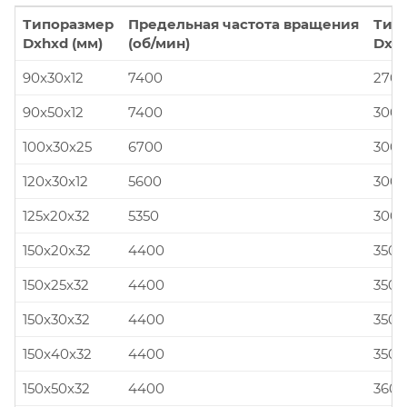
Типоразмер
Предельная частота вращения
Тип
Dxhxd (мм)
(об/мин)
Dxhx
90x30x12
7400
270x
90x50x12
7400
300x
100x30x25
6700
300x
120x30x12
5600
300x
125x20x32
5350
300x
150x20x32
4400
350x
150x25x32
4400
350x
150x30x32
4400
350x
150x40x32
4400
350x
150x50x32
4400
360x