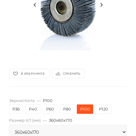
В ИЗБРАННОЕ
СРАВНИТЬ
Зернистость
—
P100
P36
P40
P60
P80
P100
P120
Размер КЛ (мм)
—
360x60x170