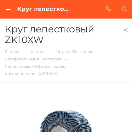
Круг лепестковый ZK10XW в Белгороде | Купить по недорогой цене от Абразивного Завода
Круг лепестковый
ZK10XW
—
—
—
Главная
Каталог
Круги в Белгороде
—
Шлифовальные в Белгороде
—
Лепестковые (КЛ) в Белгороде
Круг лепестковый ZK10XW