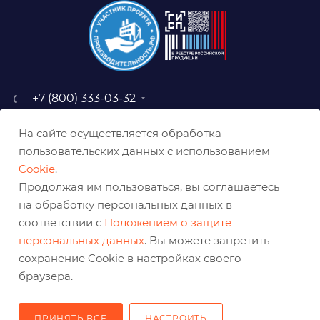
+7 (800) 333-03-32
sale@belabraziv.ru
На сайте осуществляется обработка
baz@belabraziv.ru
пользовательских данных с использованием
308009, Россия, г. Белгород,
Cookie
.
ул. Михайловское шоссе, 2а
Продолжая им пользоваться, вы соглашаетесь
на обработку персональных данных в
соответствии с
Положением о защите
персональных данных
. Вы можете запретить
сохранение Cookie в настройках своего
браузера.
ПРИНЯТЬ ВСЕ
НАСТРОИТЬ