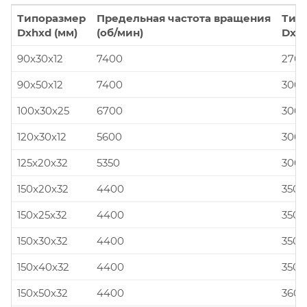
Типоразмер
Предельная частота вращения
Тип
Dxhxd (мм)
(об/мин)
Dxhx
90x30x12
7400
270x
90x50x12
7400
300x
100x30x25
6700
300x
120x30x12
5600
300x
125x20x32
5350
300x
150x20x32
4400
350x
150x25x32
4400
350x
150x30x32
4400
350x
150x40x32
4400
350x
150x50x32
4400
360x