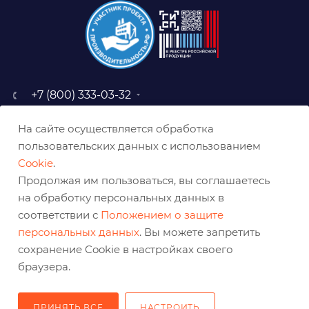
+7 (800) 333-03-32
sale@belabraziv.ru
На сайте осуществляется обработка
baz@belabraziv.ru
пользовательских данных с использованием
308009, Россия, г. Белгород,
Cookie
.
ул. Михайловское шоссе, 2а
Продолжая им пользоваться, вы соглашаетесь
на обработку персональных данных в
соответствии с
Положением о защите
персональных данных
. Вы можете запретить
сохранение Cookie в настройках своего
браузера.
ПРИНЯТЬ ВСЕ
НАСТРОИТЬ