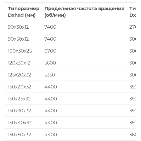
Типоразмер
Предельная частота вращения
Тип
Dxhxd (мм)
(об/мин)
Dxhx
90x30x12
7400
270x
90x50x12
7400
300x
100x30x25
6700
300x
120x30x12
5600
300x
125x20x32
5350
300x
150x20x32
4400
350x
150x25x32
4400
350x
150x30x32
4400
350x
150x40x32
4400
350x
150x50x32
4400
360x