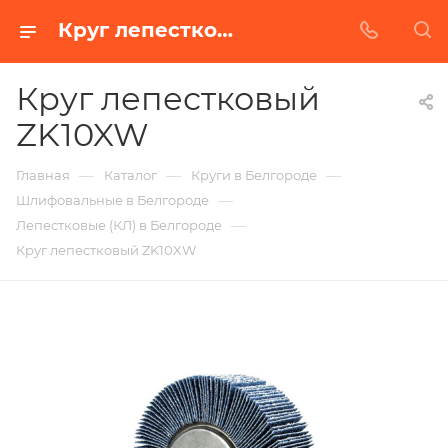
Круг лепестковый ZK10XW в Белгороде | Купить по недорогой цене от Абразивного Завода
Круг лепестковый
ZK10XW
—
—
—
Главная
Каталог
Круги в Белгороде
—
Шлифовальные в Белгороде
—
Лепестковые (КЛ) в Белгороде
Круг лепестковый ZK10XW