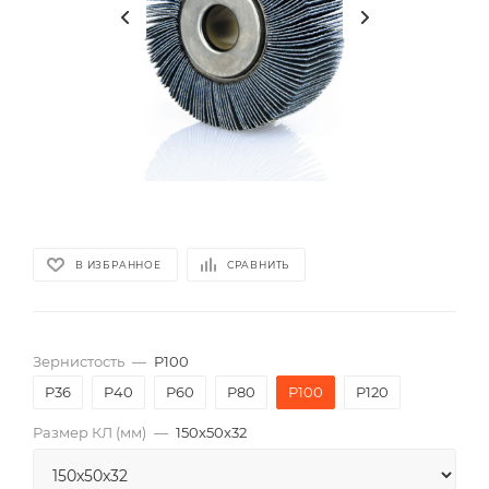
В ИЗБРАННОЕ
СРАВНИТЬ
Зернистость
—
P100
P36
P40
P60
P80
P100
P120
Размер КЛ (мм)
—
150x50x32