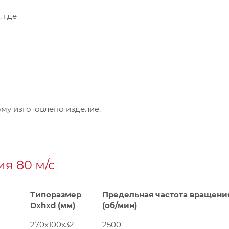
, где
му изготовлено изделие.
я 80 м/с
Типоразмер
Предельная частота вращени
Dxhxd (мм)
(об/мин)
270x100x32
2500