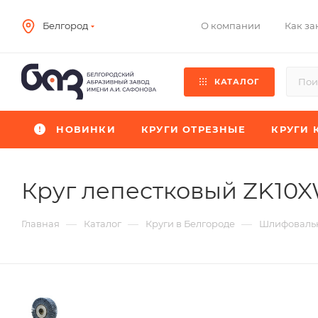
О компании
Как за
Белгород
КАТАЛОГ
НОВИНКИ
КРУГИ ОТРЕЗНЫЕ
КРУГИ 
Круг лепестковый ZK10
—
—
—
Главная
Каталог
Круги в Белгороде
Шлифовальн