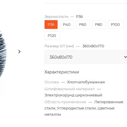
Зернистость
—
P36
P36
P40
P60
P80
P100
P120
Размер КЛ (мм)
—
360x80x170
Характеристики
Основа
—
Хлопчатобумажная
Шлифовальный материал
—
Электрокорунд циркониевый
Область применения
—
Легированные
стали, Углеродистые стали, Цветные
металлы