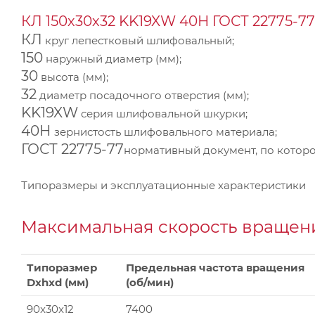
КЛ 150х30х32 KK19XW 40Н ГОСТ 22775-77
КЛ
круг лепестковый шлифовальный;
150
наружный диаметр (мм);
30
высота (мм);
32
диаметр посадочного отверстия (мм);
KK19XW
серия шлифовальной шкурки;
40Н
зернистость шлифовального материала;
ГОСТ 22775-77
нормативный документ, по которо
Типоразмеры и эксплуатационные характеристики
Максимальная скорость вращени
Типоразмер
Предельная частота вращения
Dxhxd (мм)
(об/мин)
90x30x12
7400