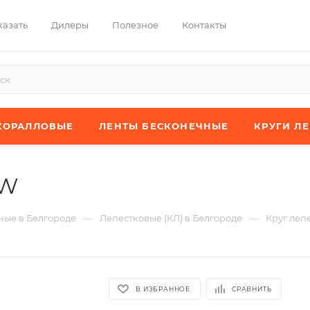
казать
Дилеры
Полезное
Контакты
КОРАЛЛОВЫЕ
ЛЕНТЫ БЕСКОНЕЧНЫЕ
КРУГИ Л
XW
—
—
ые в Белгороде
Лепестковые (КЛ) в Белгороде
Круг леп
В ИЗБРАННОЕ
СРАВНИТЬ