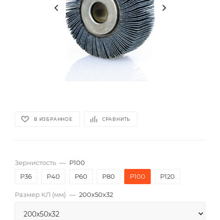
В ИЗБРАННОЕ
СРАВНИТЬ
Зернистость
—
P100
P36
P40
P60
P80
P100
P120
Размер КЛ (мм)
—
200x50x32