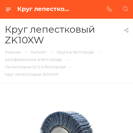
Круг лепестковый ZK10XW в Белгороде | Купить по недорогой цене от Абразивного Завода
Круг лепестковый
ZK10XW
—
—
—
Главная
Каталог
Круги в Белгороде
—
Шлифовальные в Белгороде
—
Лепестковые (КЛ) в Белгороде
Круг лепестковый ZK10XW