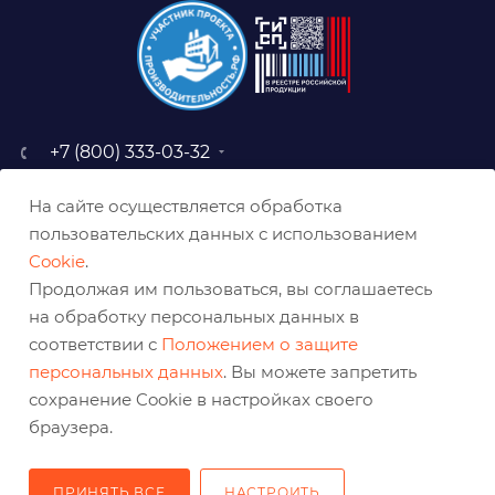
+7 (800) 333-03-32
sale@belabraziv.ru
На сайте осуществляется обработка
baz@belabraziv.ru
пользовательских данных с использованием
308009, Россия, г. Белгород,
Cookie
.
ул. Михайловское шоссе, 2а
Продолжая им пользоваться, вы соглашаетесь
на обработку персональных данных в
соответствии с
Положением о защите
персональных данных
. Вы можете запретить
сохранение Cookie в настройках своего
браузера.
ПРИНЯТЬ ВСЕ
НАСТРОИТЬ