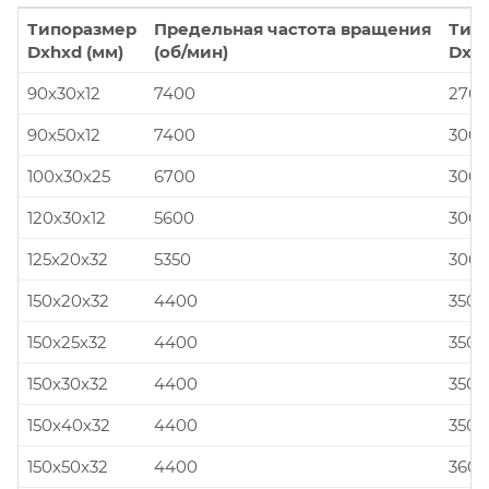
Типоразмер
Предельная частота вращения
Тип
Dxhxd (мм)
(об/мин)
Dxhx
90x30x12
7400
270x
90x50x12
7400
300x
100x30x25
6700
300x
120x30x12
5600
300x
125x20x32
5350
300x
150x20x32
4400
350x
150x25x32
4400
350x
150x30x32
4400
350x
150x40x32
4400
350x
150x50x32
4400
360x