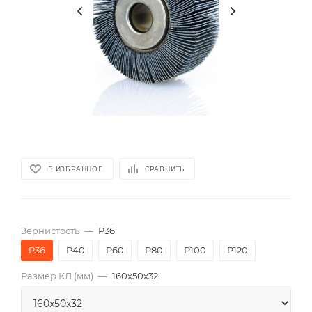
В ИЗБРАННОЕ
СРАВНИТЬ
Зернистость
—
P36
P36
P40
P60
P80
P100
P120
Размер КЛ (мм)
—
160x50x32