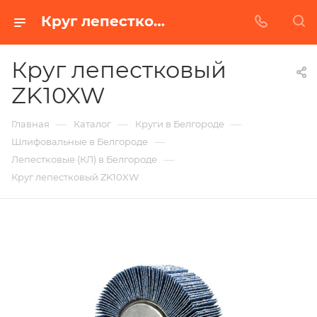
Круг лепестковый ZK10XW в Белгороде | Купить по недорогой цене от Абразивного Завода
Круг лепестковый
ZK10XW
—
—
—
Главная
Каталог
Круги в Белгороде
—
Шлифовальные в Белгороде
—
Лепестковые (КЛ) в Белгороде
Круг лепестковый ZK10XW