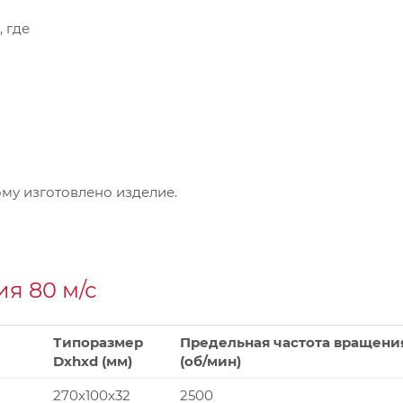
, где
му изготовлено изделие.
я 80 м/с
Типоразмер
Предельная частота вращени
Dxhxd (мм)
(об/мин)
270x100x32
2500