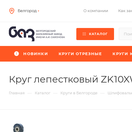
О компании
Как за
Белгород
КАТАЛОГ
НОВИНКИ
КРУГИ ОТРЕЗНЫЕ
КРУГИ 
Круг лепестковый ZK10
—
—
—
Главная
Каталог
Круги в Белгороде
Шлифовальн