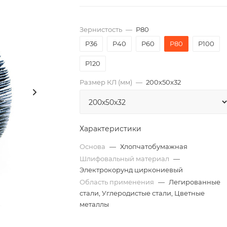
Зернистость
—
P80
P36
P40
P60
P80
P100
P120
Размер КЛ (мм)
—
200x50x32
Характеристики
Основа
—
Хлопчатобумажная
Шлифовальный материал
—
Электрокорунд циркониевый
Область применения
—
Легированные
стали, Углеродистые стали, Цветные
металлы