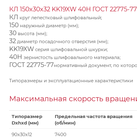
КЛ 150х30х32 KK19XW 40Н ГОСТ 22775-77
КЛ
круг лепестковый шлифовальный;
150
наружный диаметр (мм);
30
высота (мм);
32
диаметр посадочного отверстия (мм);
KK19XW
серия шлифовальной шкурки;
40Н
зернистость шлифовального материала;
ГОСТ 22775-77
нормативный документ, по которо
Типоразмеры и эксплуатационные характеристики
Максимальная скорость вращени
Типоразмер
Предельная частота вращения
Dxhxd (мм)
(об/мин)
90x30x12
7400