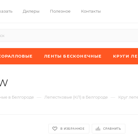
казать
Дилеры
Полезное
Контакты
КОРАЛЛОВЫЕ
ЛЕНТЫ БЕСКОНЕЧНЫЕ
КРУГИ Л
XW
—
—
ые в Белгороде
Лепестковые (КЛ) в Белгороде
Круг леп
В ИЗБРАННОЕ
СРАВНИТЬ