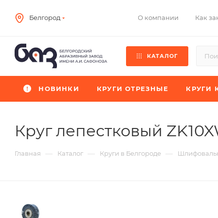
О компании
Как за
Белгород
КАТАЛОГ
НОВИНКИ
КРУГИ ОТРЕЗНЫЕ
КРУГИ 
Круг лепестковый ZK10
—
—
—
Главная
Каталог
Круги в Белгороде
Шлифовальн