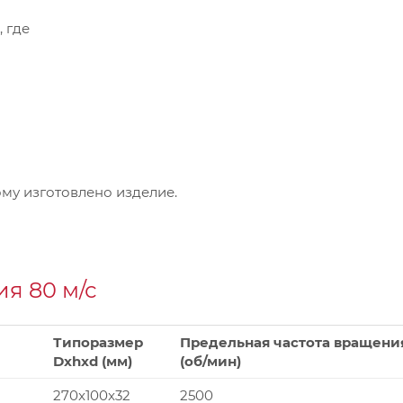
, где
му изготовлено изделие.
я 80 м/с
Типоразмер
Предельная частота вращени
Dxhxd (мм)
(об/мин)
270x100x32
2500