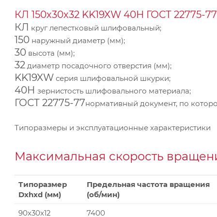
КЛ 150х30х32 KK19XW 40Н ГОСТ 22775-77
КЛ
круг лепестковый шлифовальный;
150
наружный диаметр (мм);
30
высота (мм);
32
диаметр посадочного отверстия (мм);
KK19XW
серия шлифовальной шкурки;
40Н
зернистость шлифовального материала;
ГОСТ 22775-77
нормативный документ, по которо
Типоразмеры и эксплуатационные характеристики
Максимальная скорость вращени
Типоразмер
Предельная частота вращения
Dxhxd (мм)
(об/мин)
90x30x12
7400