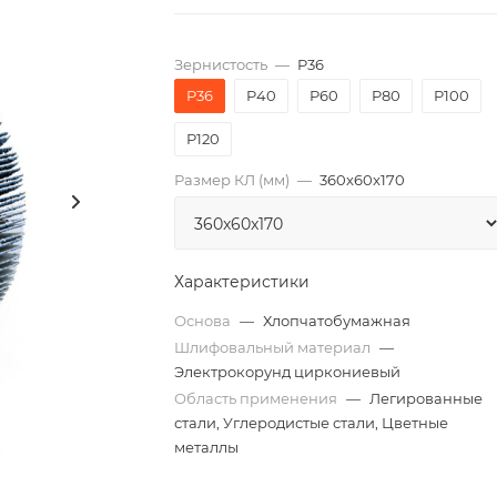
Зернистость
—
P36
P36
P40
P60
P80
P100
P120
Размер КЛ (мм)
—
360x60x170
Характеристики
Основа
—
Хлопчатобумажная
Шлифовальный материал
—
Электрокорунд циркониевый
Область применения
—
Легированные
стали, Углеродистые стали, Цветные
металлы