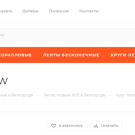
казать
Дилеры
Полезное
Контакты
КОРАЛЛОВЫЕ
ЛЕНТЫ БЕСКОНЕЧНЫЕ
КРУГИ Л
XW
—
—
ые в Белгороде
Лепестковые (КЛ) в Белгороде
Круг леп
В ИЗБРАННОЕ
СРАВНИТЬ